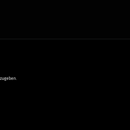
DOCUMENTARY
MUSICVIDEO & ART
zugeben.